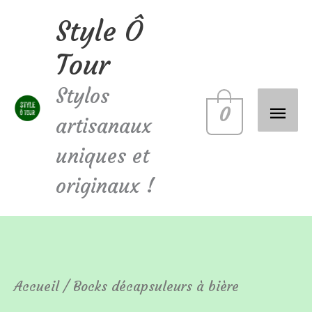
Aller
Style Ô
Men
au
Tour
contenu
princ
Stylos
0
artisanaux
uniques et
originaux !
Accueil
/ Bocks décapsuleurs à bière