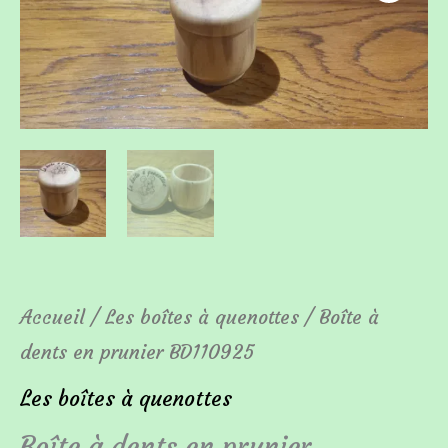
de
Boîte
à
dents
en
prunier
BD110925
Accueil
/
Les boîtes à quenottes
/ Boîte à
dents en prunier BD110925
Les boîtes à quenottes
Boîte à dents en prunier