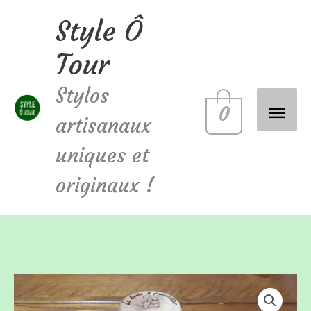
Aller
Style Ô
Men
au
Tour
contenu
princ
Stylos
0
artisanaux
uniques et
originaux !
quantité