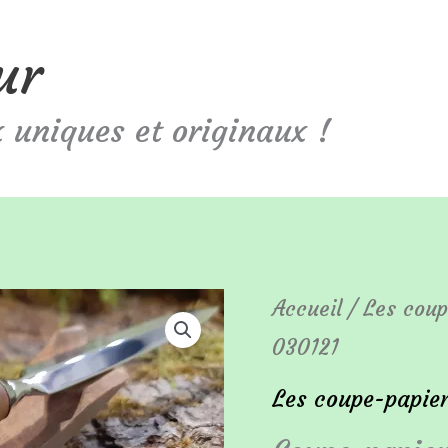
ur
 uniques et originaux !
quantité
Accueil
/
Les coup
030121
de
Coupe-
Les coupe-papie
papier