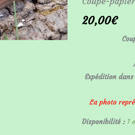
Coupe-papier
bois
20,00
€
en
Tek
Coup
030121
Expédition dans 
La photo repré
Disponibilité :
1 