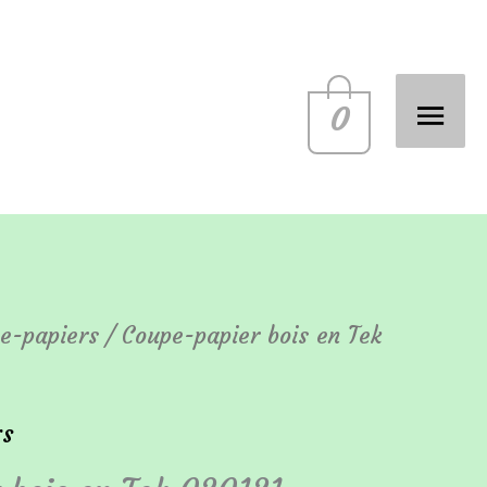
Men
prin
0
e-papiers
/ Coupe-papier bois en Tek
rs