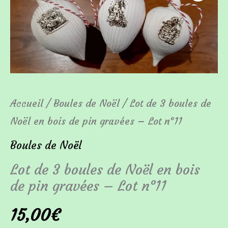
de
Lot
de
3
boules
de
Accueil
/
Boules de Noël
/ Lot de 3 boules de
Noël
Noël en bois de pin gravées – Lot n°11
en
Boules de Noël
bois
Lot de 3 boules de Noël en bois
de
de pin gravées – Lot n°11
pin
15,00
€
gravées