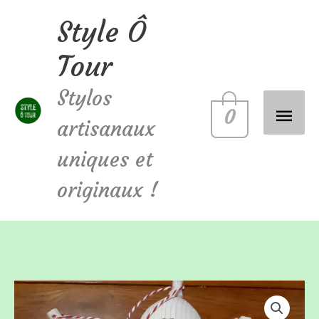
Aller
Style Ô
Men
au
Tour
contenu
princ
Stylos
0
artisanaux
uniques et
originaux !
quantité