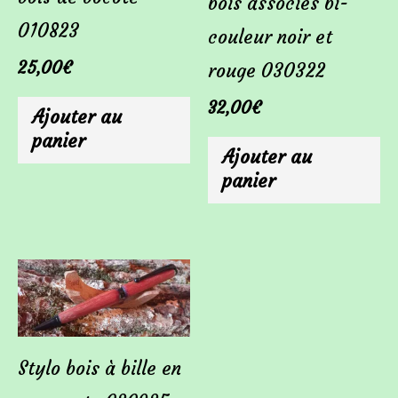
bois associés bi-
010823
couleur noir et
25,00
€
rouge 030322
32,00
€
Ajouter au
panier
Ajouter au
panier
Stylo bois à bille en