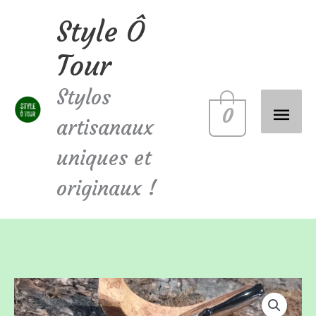
Aller
Style Ô
Men
au
Tour
contenu
princ
Stylos
0
artisanaux
uniques et
originaux !
quantité