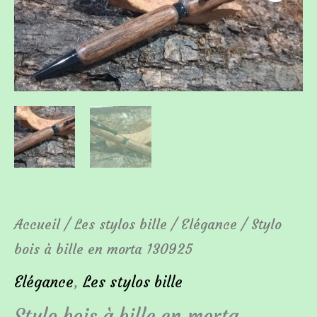
de
Stylo
bois
à
bille
en
morta
130925
Accueil
/
Les stylos bille
/
Elégance
/ Stylo
bois à bille en morta 130925
Elégance
,
Les stylos bille
Stylo bois à bille en morta